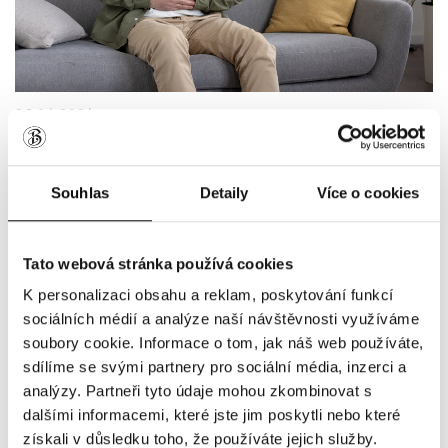
25.06.2026
PODRÁŽDĚNÝ ŽALUDEK: JAK DLOUHO BOLÍ, JAKÉ MÁ
PŘÍZNAKY A JAK HO UKLIDNIT?
Souhlas
Detaily
Více o cookies
Tato webová stránka používá cookies
K personalizaci obsahu a reklam, poskytování funkcí
sociálních médií a analýze naší návštěvnosti využíváme
soubory cookie. Informace o tom, jak náš web používáte,
sdílíme se svými partnery pro sociální média, inzerci a
analýzy. Partneři tyto údaje mohou zkombinovat s
dalšími informacemi, které jste jim poskytli nebo které
získali v důsledku toho, že používáte jejich služby.