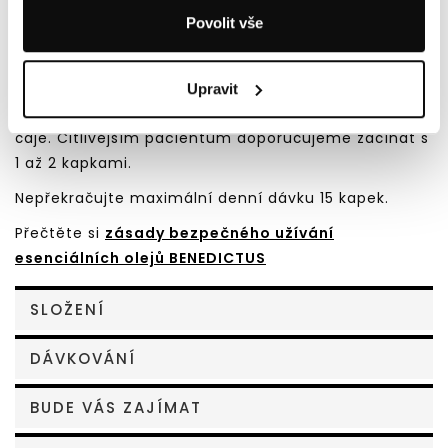
Povolit vše
DÁVKOVÁNÍ:
3x denně užít na lžičce vody, čaje nebo dýňového
oleje (díky svému složení je vhodný k posílení
Upravit
imunity) 2 až 3 kapky. Zapít sklenicí čisté vody nebo
čaje. Citlivějším pacientům doporučujeme začínat s
1 až 2 kapkami.
Nepřekračujte maximální denní dávku 15 kapek.
Přečtěte si
zásady bezpečného užívání
esenciálních olejů BENEDICTUS
SLOŽENÍ
DÁVKOVÁNÍ
BUDE VÁS ZAJÍMAT