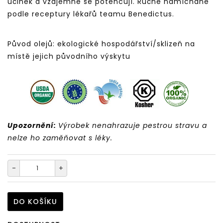
účinek a vzájemně se potencují. Ručně namíchané
podle receptury lékařů teamu Benedictus.
Původ olejů: ekologické hospodářství/sklizeň na
místě jejich původního výskytu
Upozornění:
Výrobek nenahrazuje pestrou stravu a
nelze ho zaměňovat s léky.
-
+
DO KOŠÍKU