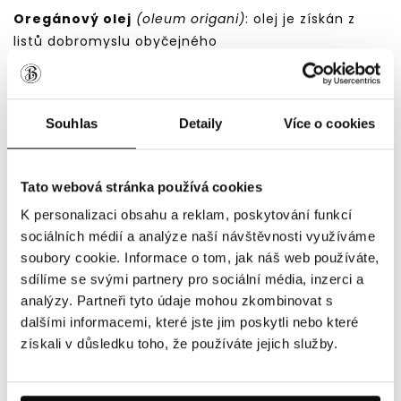
Oregánový olej
(oleum origani)
: olej je získán z
listů dobromyslu obyčejného
Skořicový olej
(oleum cinnamomi zeylanici)
: olej je
získán z kůry skořicovníku cejlonského
Souhlas
Detaily
Více o cookies
Citrónový olej
(oleum citri)
: olej je získán z oplodí
citroníku pravého
Rozmarýnový olej
(oleum rosmarini)
: olej je získán
Tato webová stránka používá cookies
z natě rozmarýnu lékařského
K personalizaci obsahu a reklam, poskytování funkcí
Levandulový olej
(oleum lavandulae)
: olej je získán
sociálních médií a analýze naší návštěvnosti využíváme
z květů levandule lékařské
soubory cookie. Informace o tom, jak náš web používáte,
sdílíme se svými partnery pro sociální média, inzerci a
Tymiánový olej
(oleum thymol)
: olej je získán z
analýzy. Partneři tyto údaje mohou zkombinovat s
listů tymiánu obecného
dalšími informacemi, které jste jim poskytli nebo které
Hroznový olej
(oleum vitis viniferae)
: olej je získán z
získali v důsledku toho, že používáte jejich služby.
jadérek plodu révy vinné