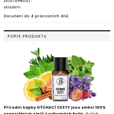
DOSTUPNOST:
skladem
Doručení do 4 pracovních dnů
POPIS PRODUKTU
Přírodní kapky DÝCHACÍ CESTY jsou směsí 100%
esenciálních olejů z vybraných bylin.
Ručně