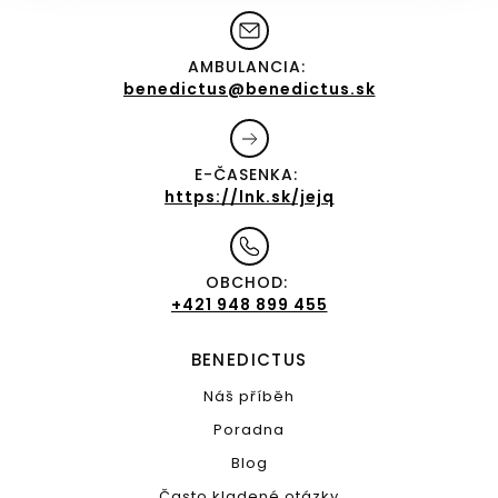
AMBULANCIA:
benedictus@benedictus.sk
E-ČASENKA:
https://lnk.sk/jejq
OBCHOD:
+421 948 899 455
BENEDICTUS
Náš příběh
Poradna
Blog
Často kladené otázky