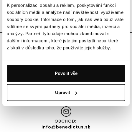
K personalizaci obsahu a reklam, poskytování funkcí
sociálních médií a analýze naší návštěvnosti využíváme
soubory cookie. Informace o tom, jak náš web používáte,
sdílíme se svými partnery pro sociální média, inzerci a
analýzy. Partneři tyto údaje mohou zkombinovat s
dalšími informacemi, které jste jim poskytli nebo které
získali v důsledku toho, že používáte jejich služby.
Povolit vše
Výhradný výrobca značky BENEDICTUS
Fresh & Fit, spol. s r.o.,
Cukrová 14,
Upravit
811 08 Bratislava
OBCHOD:
info@benedictus.sk