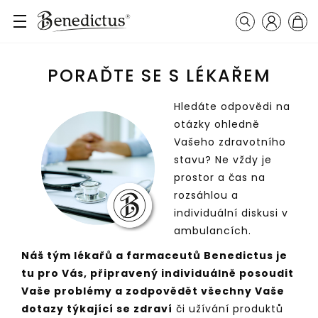
Přihlášení
Košík
Vyhledávání
PORAĎTE SE S LÉKAŘEM
Hledáte odpovědi na
otázky ohledně
Vašeho zdravotního
stavu? Ne vždy je
prostor a čas na
rozsáhlou a
individuální diskusi v
ambulancích.
Náš tým lékařů a farmaceutů Benedictus je
tu pro Vás, připravený individuálně posoudit
Vaše problémy a zodpovědět všechny Vaše
dotazy týkající se zdraví
či užívání produktů