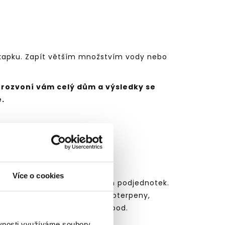
1 kapku. Zapít větším množstvím vody nebo
, rozvoní vám celý dům a výsledky se
e.
rické oleje nebo silice.
Více o cookies
které sestávají z isoprenových podjednotek.
skupin složek
, jako jsou monoterpeny,
hydy, fenoly, fenylestery a pod.
ěvnosti využíváme soubory