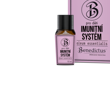
DOSPĚLÉ
IMUNITNÍ SYSTÉM
PRŮDUŠKY
KRK&NOS
PYLOVÁ SEZONA
JÁTRA
STŘEVA
DÝCHACÍ CESTY
PSYCHIKA
ŽALUDEK
MOČOVÉ CESTY
TEČKA ZA JÍDLEM
OREGANOVÝ OLEJ
PŘÍRODNÍ KAPKY PRO DĚTI
PRŮDUŠKY
IMUNITNÍ SYSTÉM