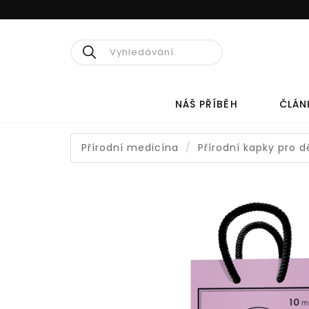
Hledat
NÁŠ PŘÍBĚH
ČLÁN
Přírodní medicína
Přírodní kapky pro d
PŘÍRODNÍ
MEDICÍNA
CÉDROVÝ OLEJ
KO
HERPESTOP
PRO
CEDROVÁ PRYSKYŘICE V
PRO
CEDROVÉM OLEJI
PR
PRO
PŘÍRODNÍ KAPKY PRO