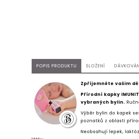
KRK&NOS
POPIS PRODUKTU
SLOŽENÍ
DÁVKOVÁN
Zpříjemněte vašim dět
Přírodní kapky IMUNIT
vybraných bylin.
Ručně
Výběr bylin do kapek se
poznatků z oblasti přír
Neobsahují lepek, laktóz