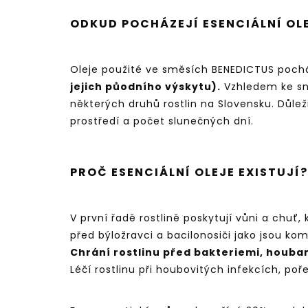
ODKUD POCHÁZEJÍ ESENCIÁLNÍ OL
Oleje použité ve směsích BENEDICTUS pochá
jejich půodního výskytu).
Vzhledem ke sna
některých druhů rostlin na Slovensku. Důle
prostředí a počet slunečných dní.
PROČ ESENCIÁLNÍ OLEJE EXISTUJÍ?
V první řadě rostlině poskytují vůni a chuť,
před býložravci a bacilonosiči jako jsou k
Chrání rostlinu před bakteriemi, houbami
Léčí rostlinu při houbovitých infekcích, poř