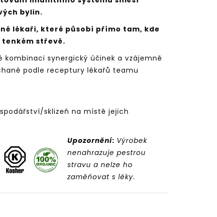
rtování imunitního systému směsí
vých bylin.
né lékaři, které působí přímo tam, kde
v tenkém střevě.
né kombinaci synergický účinek a vzájemně
chané podle receptury lékařů teamu
spodářství/sklizeň na místě jejich
Upozornění:
Výrobek
nenahrazuje pestrou
stravu a nelze ho
zaměňovat s léky.