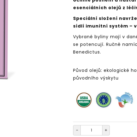
Účinné posílení a nasta
esenciálních olejů z léči
Speciální složení navrže
sídlí imunitní systém – 
Vybrané byliny mají v da
se potencují. Ručně namí
Benedictus.
Původ olejů: ekologické ho
původního výskytu
-
+