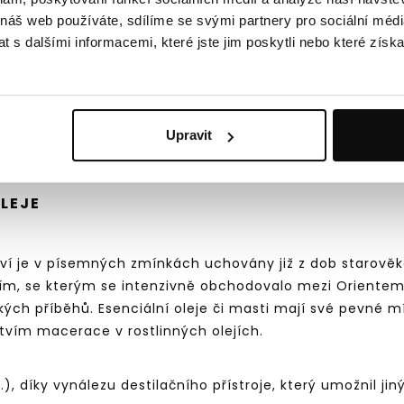
 náš web používáte, sdílíme se svými partnery pro sociální média
 různé čerstvé nebo sušené části rostlin
(květy, listy,
 s dalšími informacemi, které jste jim poskytli nebo které získa
esenciální oleje jsou vhodné pro vnitřní použití, tento
makologické vlastnosti, které ovlivňují téměř všechn
dání, Londýn, Churchill Livingstone, 2011).
Upravit
OLEJE
lství je v písemných zmínkách uchovány již z dob starověké
ím, se kterým se intenzivně obchodovalo mezi Orientem
kých příběhů. Esenciální oleje či masti mají své pevné mís
ictvím macerace v rostlinných olejích.
.l.), díky vynálezu destilačního přístroje, který umožnil j