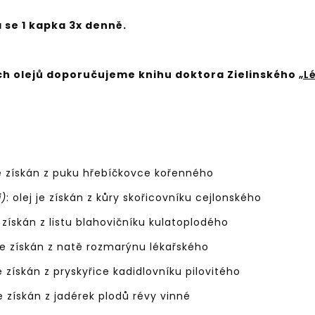
 se 1 kapka 3x denně.
ích olejů doporučujeme knihu doktora Zielinského
„L
 je získán z puku hřebíčkovce kořenného
i)
: olej je získán z kůry skořicovníku cejlonského
je získán z listu blahovičníku kulatoplodého
 je získán z natě rozmarýnu lékařského
 je získán z pryskyřice kadidlovníku pilovitého
 je získán z jadérek plodů révy vinné