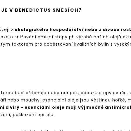
EJE V BENEDICTUS SMĚSÍCH?
zejí z
ekologického hospodářství nebo z divoce rosto
ze o snižování emisní stopy při výrobě našich olejů 
žitým faktorem pro dopěstování kvalitních bylin s vysoký
 kterou buď přitahuje nebo naopak, odpuzuje opylovače, zví
omáři nebo mouchy; esenciální oleje jsou většinou hořké,
 a viry - esenciální oleje mají výjimečné antimikrob
ezání, poškození epitelu.