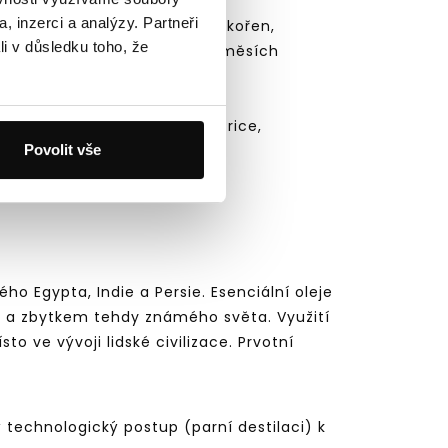
, inzerci a analýzy. Partneři
 jehličí, větvičky, dřevo, kůra, kořen,
li v důsledku toho, že
 fakt je zohledněn ve všech směsích
y orgány v těle
(S.Price a L.Price,
Povolit vše
ho Egypta, Indie a Persie. Esenciální oleje
 a zbytkem tehdy známého světa. Využití
to ve vývoji lidské civilizace. Prvotní
iný technologický postup (parní destilaci) k