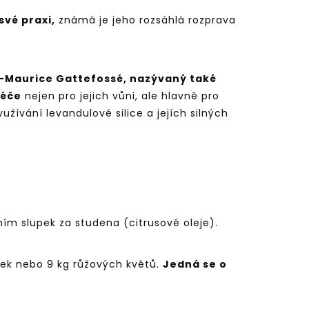
své praxi,
známá je jeho rozsáhlá rozprava
-Maurice Gattefossé, nazývaný také
péče
nejen pro jejich vůni, ale hlavně pro
užívání levandulové silice a jejích silných
ním slupek za studena (citrusové oleje).
pek nebo 9 kg růžových květů.
Jedná se o