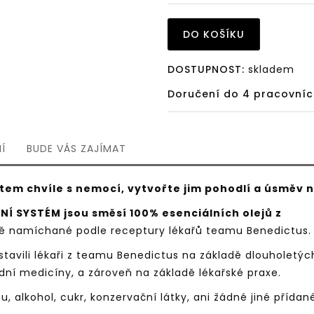
DO KOŠÍKU
DOSTUPNOST:
skladem
Doručení do 4 pracovníc
Í
BUDE VÁS ZAJÍMAT
em chvíle s nemocí, vytvořte jim pohodlí a úsměv n
NÍ SYSTÉM jsou směsí 100% esenciálních olejů z
 namíchané podle receptury lékařů teamu Benedictus.
stavili lékaři z teamu Benedictus na základě dlouholetýc
odní medicíny, a zároveň na základě lékařské praxe.
u, alkohol, cukr, konzervační látky, ani žádné jiné přídan