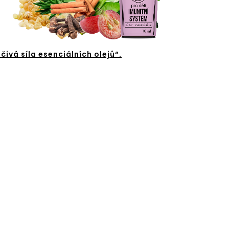
éčivá síla esenciálních olejů“.