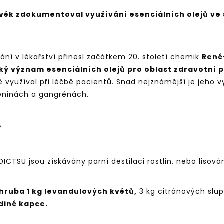
věk zdokumentoval využívání esenciálních olejů ve 
vání v lékařství přinesl začátkem 20. století chemik
René
ý význam esenciálních olejů pro oblast zdravotní 
ě využíval při léčbě pacientů. Snad nejznámější je jeho vy
leninách a gangrénách.
?
ICTSU jsou získávány parní destilaci rostlin, nebo lisová
zhruba 1 kg levandulových květů,
3 kg citrónových slu
diné kapce.