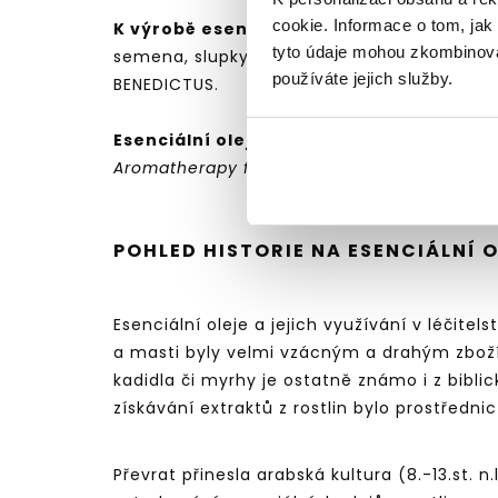
cookie. Informace o tom, jak
K výrobě esenciálních olejů se používají
tyto údaje mohou zkombinovat
semena, slupky semen a plodů). Ne všechny 
používáte jejich služby.
BENEDICTUS.
Esenciální oleje mají fyziologické a far
Aromatherapy for Health Proffesionals,
4. vy
POHLED HISTORIE NA ESENCIÁLNÍ 
Esenciální oleje a jejich využívání v léčite
a masti byly velmi vzácným a drahým zbož
kadidla či myrhy je ostatně známo i z biblic
získávání extraktů z rostlin bylo prostředn
Převrat přinesla arabská kultura (8.-13.st. n