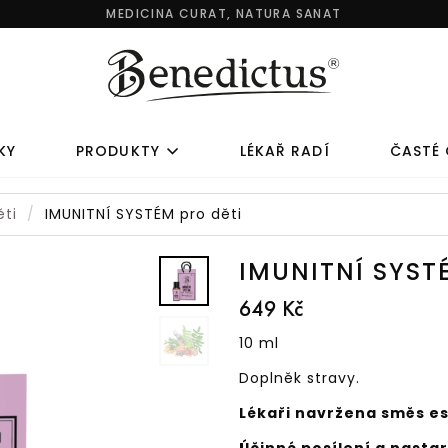
MEDICINA CURAT, NATURA SANAT
KY
PRODUKTY
LÉKAŘ RADÍ
ČASTÉ
ěti
IMUNITNÍ SYSTÉM pro děti
ZDRAVÍ A KRÁSA
SLEVA NA SE
IMUNITNÍ SYST
649 Kč
LAGENOVÉ KOMPLEXY
OBLÍBENÉ SETY
10 ml
 VĚK 8+
JARNÍ OČISTA
Doplněk stravy.
 VĚK 45+
DĚTSKÁ SADA
Lékaři navržena směs es
O SPORTOVCE
RODINNÁ SADA
 VĚK 35+
CESTOVNÍ SADA