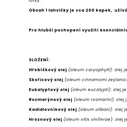
látky.
Obsah 1 lahvičky je cca 200 kapek, užívá
Pro hlubší pochopení využití esenciáln
SLOŽENÍ:
Hřebíčkový olej
(oleum caryophylli)
: olej
Skořicový olej
(oleum cinnamomi zeylanic
Eukalyptový olej
(oleum eucalypti)
: olej 
Rozmarýnový olej
(oleum rosmarini)
: olej
Kadidlovníkový olej
(oleum olibani)
: olej
Hroznový olej
(oleum vitis viniferae)
: olej