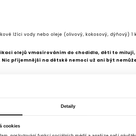
kové lžíci vody nebo oleje (olivový, kokosový, dýňový) 
ikaci olejů vmasírováním do chodidla, děti to milují
. Nic příjemnější na dětské nemoci už ani být nemůž
ané rostlinné složky
. Nazývají se také těkavé oleje, éte
Detaily
 heterogenní směsi lipofilních látek, zejména terpenů, 
farmakologické účinky spočívají v aktivitě různých 
peny, seskviterpenoly, seskviterpenketony, estery, alde
á cookies
klam, poskytování funkcí sociálních médií a analýze naší návšt