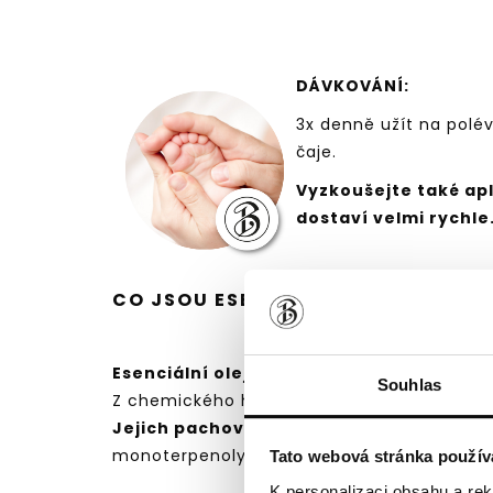
DÁVKOVÁNÍ:
3x denně užít na polév
čaje.
Vyzkoušejte také apl
dostaví velmi rychle
CO JSOU ESENCIÁLNÍ OLEJE?
Esenciální oleje jsou vysoce koncentrov
Souhlas
Z chemického hlediska jsou esenciální oleje
Jejich pachové vlastnosti, biologické a 
monoterpenoly, monoterpenketony, seskviter
Tato webová stránka použív
K personalizaci obsahu a re