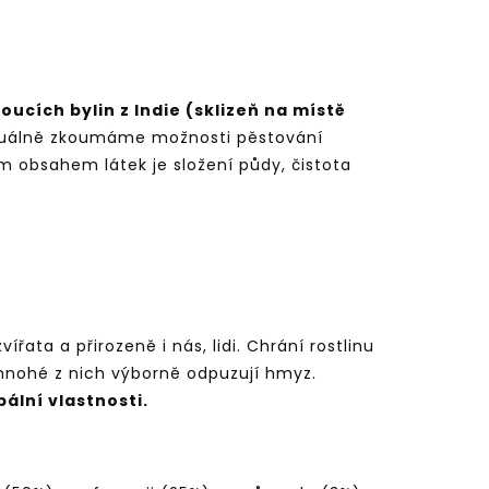
ucích bylin z Indie (sklizeň na místě
aktuálně zkoumáme možnosti pěstování
m obsahem látek je složení půdy, čistota
řata a přirozeně i nás, lidi. Chrání rostlinu
 mnohé z nich výborně odpuzují hmyz.
ální vlastnosti.