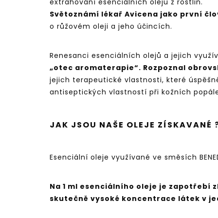
extrahování esenciálních olejů z rostlin.
Světoznámí lékař Avicena jako první člo
o růžovém oleji a jeho účincích.
Renesanci esenciálních olejů a jejich využí
„otec aromaterapie“. Rozpoznal obrovsk
jejich terapeutické vlastnosti, které úspěšn
antiseptických vlastností při kožních popá
JAK JSOU NAŠE OLEJE ZÍSKAVANÉ 
Esenciální oleje využívané ve směsích BENED
Na 1 ml esenciálního oleje je zapotřebí 
skutečně vysoké koncentrace látek v je