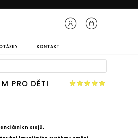
Přihlášení
Košík
 OTÁZKY
KONTAKT
TY
AROMATERAPIA
ÉM PRO DĚTI
AROMATERAPIA
LEVANDUĽOVÝ OLEJ
enciálních olejů.