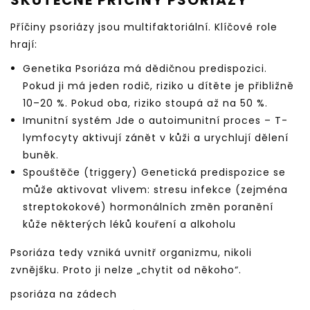
SKUTEČNÉ PŘÍČINY PSORIÁZY
Příčiny psoriázy jsou multifaktoriální. Klíčové role
hrají:
Genetika Psoriáza má dědičnou predispozici.
Pokud ji má jeden rodič, riziko u dítěte je přibližně
10–20 %. Pokud oba, riziko stoupá až na 50 %.
Imunitní systém Jde o autoimunitní proces – T-
lymfocyty aktivují zánět v kůži a urychlují dělení
buněk.
Spouštěče (triggery) Genetická predispozice se
může aktivovat vlivem: stresu infekce (zejména
streptokokové) hormonálních změn poranění
kůže některých léků kouření a alkoholu
Psoriáza tedy vzniká uvnitř organizmu, nikoli
zvnějšku. Proto ji nelze „chytit od někoho“.
psoriáza na zádech