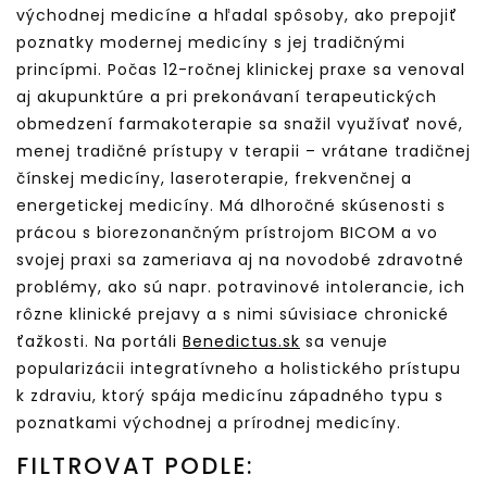
východnej medicíne a hľadal spôsoby, ako prepojiť
poznatky modernej medicíny s jej tradičnými
princípmi. Počas 12-ročnej klinickej praxe sa venoval
aj akupunktúre a pri prekonávaní terapeutických
obmedzení farmakoterapie sa snažil využívať nové,
menej tradičné prístupy v terapii – vrátane tradičnej
čínskej medicíny, laseroterapie, frekvenčnej a
energetickej medicíny. Má dlhoročné skúsenosti s
prácou s biorezonančným prístrojom BICOM a vo
svojej praxi sa zameriava aj na novodobé zdravotné
problémy, ako sú napr. potravinové intolerancie, ich
rôzne klinické prejavy a s nimi súvisiace chronické
ťažkosti. Na portáli
Benedictus.sk
sa venuje
popularizácii integratívneho a holistického prístupu
k zdraviu, ktorý spája medicínu západného typu s
poznatkami východnej a prírodnej medicíny.
FILTROVAT PODLE: