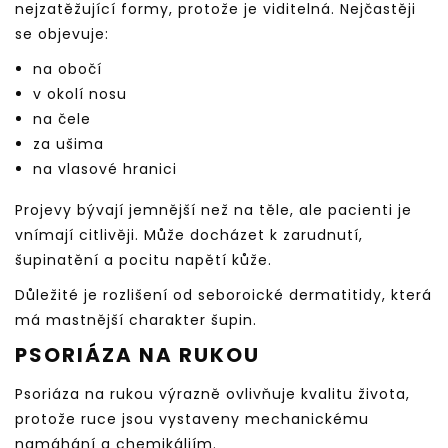
nejzatěžující formy, protože je viditelná. Nejčastěji
se objevuje:
na obočí
v okolí nosu
na čele
za ušima
na vlasové hranici
Projevy bývají jemnější než na těle, ale pacienti je
vnímají citlivěji. Může docházet k zarudnutí,
šupinatění a pocitu napětí kůže.
Důležité je rozlišení od seboroické dermatitidy, která
má mastnější charakter šupin.
PSORIÁZA NA RUKOU
Psoriáza na rukou výrazně ovlivňuje kvalitu života,
protože ruce jsou vystaveny mechanickému
namáhání a chemikáliím.