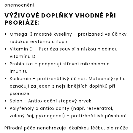
onemocnění.
VÝŽIVOVÉ DOPLŇKY VHODNÉ PŘI
PSORIÁZE:
Omega-3 mastné kyseliny – protizánětlivé účinky,
redukce erytému a šupin
Vitamín D – Psoriáza souvisí s nízkou hladinou
vitamínu D
Probiotika – podporují střevní mikrobiom a
imunitu
Kurkumin – protizánětlivý účinek. Metaanalýzy ho
označují za jeden z nejslibnějších doplňků při
psoriáze.
Selen - Antioxidační stopový prvek.
Polyfenoly a antioxidanty (např. resveratrol,
zelený čaj, pyknogenol) – protizánětlivé působení
Přírodní péče nenahrazuje lékařskou léčbu, ale může