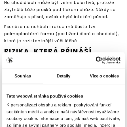
Na chodidlech může být velmi bolestivá, protože
zbytnělá kůže praská pod tlakem chůze. Někdy se
zaměňuje s plísní, avšak chybí infekční původ.
Psoriáza na nohách i rukou má často tzv.
palmoplantární formu (postižení dlaní a chodidel),
která je rezistentnější vůči léčbě.
RIZIKA, KTERÁ PŘINÁŠÍ
NELÉČENÁ PSORIÁZA
Psoriáza není jen estetický problém kůže. Jde o
Souhlas
Detaily
Více o cookies
systémové zánětlivé onemocnění, které může
ovlivnit celý organizmus. Neléčená psoriáza zvyšuje
riziko několika zdravotních komplikací.
Tato webová stránka používá cookies
PSORIATICKÁ ARTRITIDA
K personalizaci obsahu a reklam, poskytování funkcí
sociálních médií a analýze naší návštěvnosti využíváme
Až u 30 % pacientů s psoriázou se může vyvinout
soubory cookie. Informace o tom, jak náš web používáte,
psoriatická artritida – zánět kloubů. Projevuje se:
sdílíme se svými partnery pro sociální média, inzerci a