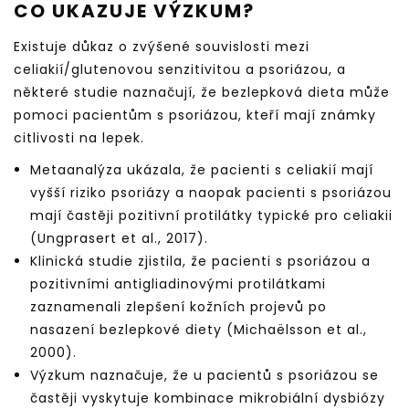
CO UKAZUJE VÝZKUM?
Existuje důkaz o zvýšené souvislosti mezi
celiakií/glutenovou senzitivitou a psoriázou, a
některé studie naznačují, že bezlepková dieta může
pomoci pacientům s psoriázou, kteří mají známky
citlivosti na lepek.
Metaanalýza ukázala, že pacienti s celiakií mají
vyšší riziko psoriázy a naopak pacienti s psoriázou
mají častěji pozitivní protilátky typické pro celiakii
(Ungprasert et al., 2017).
Klinická studie zjistila, že pacienti s psoriázou a
pozitivními antigliadinovými protilátkami
zaznamenali zlepšení kožních projevů po
nasazení bezlepkové diety (Michaëlsson et al.,
2000).
Výzkum naznačuje, že u pacientů s psoriázou se
častěji vyskytuje kombinace mikrobiální dysbiózy