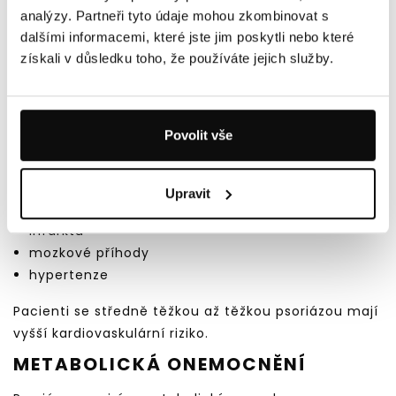
bolestí kloubů
analýzy. Partneři tyto údaje mohou zkombinovat s
otokem
dalšími informacemi, které jste jim poskytli nebo které
ranní ztuhlostí
získali v důsledku toho, že používáte jejich služby.
deformitami
Bez léčby může vést k trvalému poškození kloubů.
Povolit vše
KARDIOVASKULÁRNÍ RIZIKO
Chronický zánět v těle zvyšuje pravděpodobnost:
Upravit
aterosklerózy
infarktu
mozkové příhody
hypertenze
Pacienti se středně těžkou až těžkou psoriázou mají
vyšší kardiovaskulární riziko.
METABOLICKÁ ONEMOCNĚNÍ