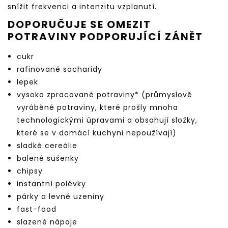
snížit frekvenci a intenzitu vzplanutí.
DOPORUČUJE SE OMEZIT
POTRAVINY PODPORUJÍCÍ ZÁNĚT
cukr
rafinované sacharidy
lepek
vysoko zpracované potraviny* (průmyslově
vyráběné potraviny, které prošly mnoha
technologickými úpravami a obsahují složky,
které se v domácí kuchyni nepoužívají)
sladké cereálie
balené sušenky
chipsy
instantní polévky
párky a levné uzeniny
fast-food
slazené nápoje