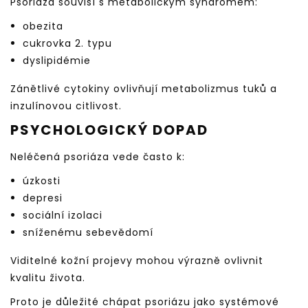
Psoriáza souvisí s metabolickým syndromem:
obezita
cukrovka 2. typu
dyslipidémie
Zánětlivé cytokiny ovlivňují metabolizmus tuků a
inzulínovou citlivost.
PSYCHOLOGICKÝ DOPAD
Neléčená psoriáza vede často k:
úzkosti
depresi
sociální izolaci
sníženému sebevědomí
Viditelné kožní projevy mohou výrazně ovlivnit
kvalitu života.
Proto je důležité chápat psoriázu jako systémové