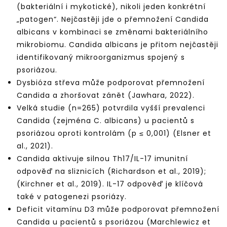
(bakteriální i mykotické), nikoli jeden konkrétní
„patogen“. Nejčastěji jde o přemnožení Candida
albicans v kombinaci se změnami bakteriálního
mikrobiomu. Candida albicans je přitom nejčastěji
identifikovaný mikroorganizmus spojený s
psoriázou.
Dysbióza střeva může podporovat přemnožení
Candida a zhoršovat zánět (Jawhara, 2022).
Velká studie (n=265) potvrdila vyšší prevalenci
Candida (zejména C. albicans) u pacientů s
psoriázou oproti kontrolám (p ≤ 0,001) (Elsner et
al., 2021).
Candida aktivuje silnou Th17/IL-17 imunitní
odpověď na sliznicích (Richardson et al., 2019);
(Kirchner et al., 2019). IL-17 odpověď je klíčová
také v patogenezi psoriázy.
Deficit vitamínu D3 může podporovat přemnožení
Candida u pacientů s psoriázou (Marchlewicz et