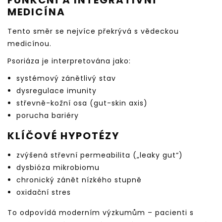
FUNKČNÍ A INTEGRATIVNÍ
MEDICÍNA
Tento směr se nejvíce překrývá s vědeckou
medicínou.
Psoriáza je interpretována jako:
systémový zánětlivý stav
dysregulace imunity
střevně-kožní osa (gut-skin axis)
porucha bariéry
KLÍČOVÉ HYPOTÉZY
zvýšená střevní permeabilita („leaky gut“)
dysbióza mikrobiomu
chronický zánět nízkého stupně
oxidační stres
To odpovídá moderním výzkumům – pacienti s