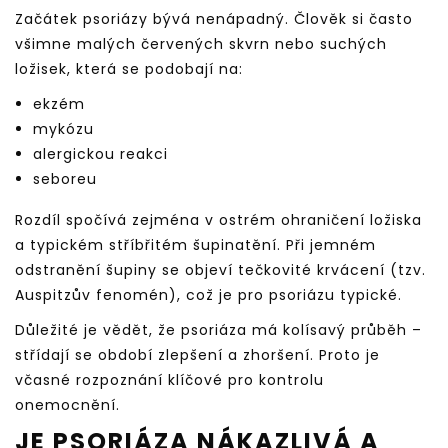
Začátek psoriázy bývá nenápadný. Člověk si často
všimne malých červených skvrn nebo suchých
ložisek, která se podobají na:
ekzém
mykózu
alergickou reakci
seboreu
Rozdíl spočívá zejména v ostrém ohraničení ložiska
a typickém stříbřitém šupinatění. Při jemném
odstranění šupiny se objeví tečkovité krvácení (tzv.
Auspitzův fenomén), což je pro psoriázu typické.
Důležité je vědět, že psoriáza má kolísavý průběh –
střídají se období zlepšení a zhoršení. Proto je
včasné rozpoznání klíčové pro kontrolu
onemocnění.
JE PSORIÁZA NÁKAZLIVÁ A