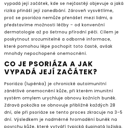
vypadá její začátek, kde se nejčastěji objevuje a jaká
rizika přináší její zanedbání. Zároveň vysvětlíme,
proč se psoriáza nemůže přenášet mezi lidmi, a
představíme možnosti léčby – od konvenční
dermatologie až po šetrnou přírodní péči. Cílem je
poskytnout srozumitelné a odborné informace,
které pomohou lépe pochopit toto časté, avšak
mnohdy nepochopené onemocnění.
CO JE PSORIÁZA A JAK
VYPADÁ JEJÍ ZAČÁTEK?
Psoriáza (lupénka) je chronické autoimunitní
zánětlivé onemocnění kůže, při kterém imunitní
systém omylem urychluje obnovu kožních buněk.
Zdravá pokožka se obnovuje přibližně každých 28
dní, ale při psoriáze se tento proces zkracuje na 3–5
dní. Výsledkem je nadměrné hromadění buněk na
povrchu kůže, které vytváří typická šupinatá ložiska.