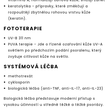
vitamínu A, normalizují obnovu kůže, snižují zánět
keratolytika - přípravky, které změkčují a
rozpouštějí zbytnělou rohovou vrstvu kůže
(keratin).
FOTOTERAPIE
UV-B 311 nm
PUVA terapie - Jde o řízené ozařování kůže UV-A
světlem po předchozím podání psoralenu, který
zvyšuje citlivost kůže na světlo.
SYSTÉMOVÁ LÉČBA
methotrexát
cyklosporin
biologická léčba (anti-TNF, anti-IL-17, anti-IL-23)
Biologická léčba představuje moderní přístup s
vysokou účinností u středně těžké a těžké psoriázy.