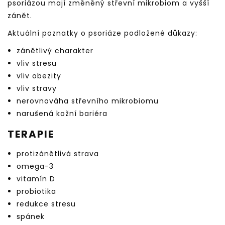
psoriázou mají změněný střevní mikrobiom a vyšší
zánět.
Aktuální poznatky o psoriáze podložené důkazy:
zánětlivý charakter
vliv stresu
vliv obezity
vliv stravy
nerovnováha střevního mikrobiomu
narušená kožní bariéra
TERAPIE
protizánětlivá strava
omega-3
vitamín D
probiotika
redukce stresu
spánek