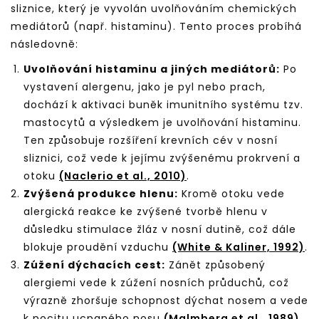
sliznice, který je vyvolán uvolňováním chemických
mediátorů (např. histaminu). Tento proces probíhá
následovně:
Uvolňování histaminu a jiných mediátorů:
Po
vystavení alergenu, jako je pyl nebo prach,
dochází k aktivaci buněk imunitního systému tzv.
mastocytů a výsledkem je uvolňování histaminu.
Ten způsobuje rozšíření krevních cév v nosní
sliznici, což vede k jejímu zvýšenému prokrvení a
otoku
(Naclerio et al., 2010)
.
Zvýšená produkce hlenu:
Kromě otoku vede
alergická reakce ke zvýšené tvorbě hlenu v
důsledku stimulace žláz v nosní dutině, což dále
blokuje proudění vzduchu
(White & Kaliner, 1992)
.
Zúžení dýchacích cest:
Zánět způsobený
alergiemi vede k zúžení nosních průduchů, což
výrazně zhoršuje schopnost dýchat nosem a vede
k pocitu ucpaného nosu
(Malmberg et al., 1989)
.