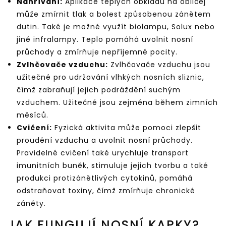
Nahřívání:
Aplikace teplých obkladů na obličej
může zmírnit tlak a bolest způsobenou zánětem
dutin. Také je možné využít biolampu, Solux nebo
jiné infralampy. Teplo pomáhá uvolnit nosní
průchody a zmírňuje nepříjemné pocity.
Zvlhčovače vzduchu:
Zvlhčovače vzduchu jsou
užitečné pro udržování vlhkých nosních sliznic,
čímž zabraňují jejich podráždění suchým
vzduchem. Užitečné jsou zejména během zimních
měsíců.
Cvičení:
Fyzická aktivita může pomoci zlepšit
proudění vzduchu a uvolnit nosní průchody.
Pravidelné cvičení také urychluje transport
imunitních buněk, stimuluje jejich tvorbu a také
produkci protizánětlivých cytokinů, pomáhá
odstraňovat toxiny, čímž zmírňuje chronické
záněty.
JAK FUNGUJÍ NOSNÍ KAPKY?