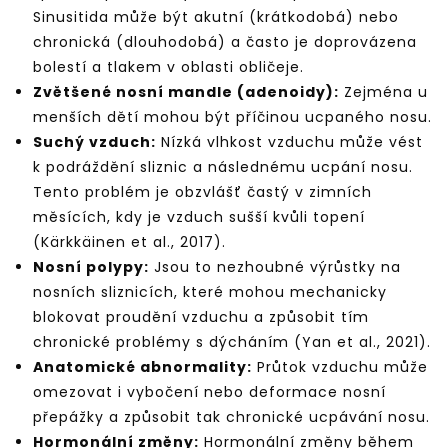
Sinusitida může být akutní (krátkodobá) nebo
chronická (dlouhodobá) a často je doprovázena
bolestí a tlakem v oblasti obličeje.
Zvětšené nosní mandle (adenoidy):
Zejména u
menších dětí mohou být příčinou ucpaného nosu.
Suchý vzduch:
Nízká vlhkost vzduchu může vést
k podráždění sliznic a následnému ucpání nosu.
Tento problém je obzvlášť častý v zimních
měsících, kdy je vzduch sušší kvůli topení
(Kärkkäinen et al., 2017).
Nosní polypy:
Jsou to nezhoubné výrůstky na
nosních sliznicích, které mohou mechanicky
blokovat proudění vzduchu a způsobit tím
chronické problémy s dýcháním (Yan et al., 2021).
Anatomické abnormality:
Průtok vzduchu může
omezovat i vybočení nebo deformace nosní
přepážky a způsobit tak chronické ucpávání nosu.
Hormonální změny:
Hormonální změny během