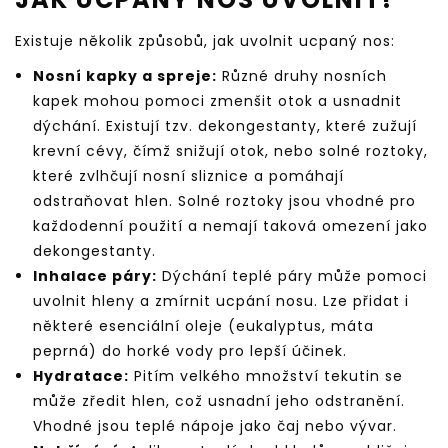
Existuje několik způsobů, jak uvolnit ucpaný nos:
Nosní kapky a spreje:
Různé druhy nosních
kapek mohou pomoci zmenšit otok a usnadnit
dýchání. Existují tzv. dekongestanty, které zužují
krevní cévy, čímž snižují otok, nebo solné roztoky,
které zvlhčují nosní sliznice a pomáhají
odstraňovat hlen. Solné roztoky jsou vhodné pro
každodenní použití a nemají taková omezení jako
dekongestanty.
Inhalace páry:
Dýchání teplé páry může pomoci
uvolnit hleny a zmírnit ucpání nosu. Lze přidat i
některé esenciální oleje (eukalyptus, máta
peprná) do horké vody pro lepší účinek.
Hydratace:
Pitím velkého množství tekutin se
může zředit hlen, což usnadní jeho odstranění.
Vhodné jsou teplé nápoje jako čaj nebo vývar.