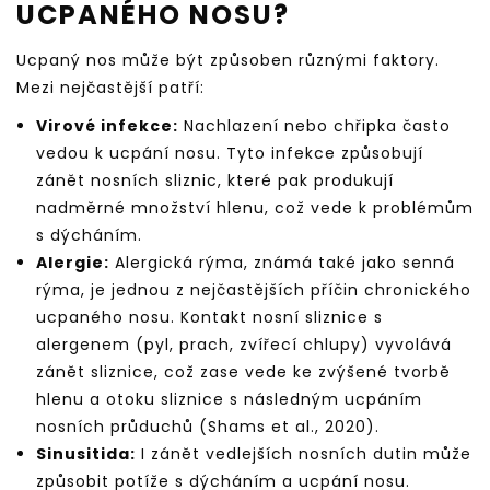
UCPANÉHO NOSU?
Ucpaný nos může být způsoben různými faktory.
Mezi nejčastější patří:
Virové infekce:
Nachlazení nebo chřipka často
vedou k ucpání nosu. Tyto infekce způsobují
zánět nosních sliznic, které pak produkují
nadměrné množství hlenu, což vede k problémům
s dýcháním.
Alergie:
Alergická rýma, známá také jako senná
rýma, je jednou z nejčastějších příčin chronického
ucpaného nosu. Kontakt nosní sliznice s
alergenem (pyl, prach, zvířecí chlupy) vyvolává
zánět sliznice, což zase vede ke zvýšené tvorbě
hlenu a otoku sliznice s následným ucpáním
nosních průduchů (Shams et al., 2020).
Sinusitida:
I zánět vedlejších nosních dutin může
způsobit potíže s dýcháním a ucpání nosu.