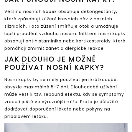
Většina nosních kapek obsahuje dekongestanty,
které způsobují zúžení krevních cév v nosních
sliznicích. Toto zúžení zmírňuje otok a umožňuje
lepší proudění vzduchu nosem. Některé nosní kapky
obsahují antihistaminika nebo kortikosteroidy, které
pomáhají zmírnit zánět a alergické reakce.
JAK DLOUHO JE MOŽNÉ
POUŽÍVAT NOSNÍ KAPKY?
Nosní kapky by se měly používat jen krátkodobě,
obvykle maximálně 5-7 dní. Dlouhodobé užívání
může vést k tzv. rebound efektu, kdy se symptomy
vracejí ještě ve výraznější míře. Proto je důležité
dodržovat doporučení lékaře nebo pokyny na
příbalovém letáku.