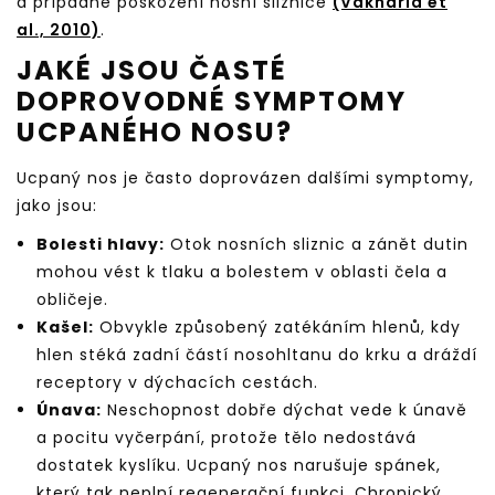
a případné poškození nosní sliznice
(Vakharia et
al., 2010)
.
JAKÉ JSOU ČASTÉ
DOPROVODNÉ SYMPTOMY
UCPANÉHO NOSU?
Ucpaný nos je často doprovázen dalšími symptomy,
jako jsou:
Bolesti hlavy:
Otok nosních sliznic a zánět dutin
mohou vést k tlaku a bolestem v oblasti čela a
obličeje.
Kašel:
Obvykle způsobený zatékáním hlenů, kdy
hlen stéká zadní částí nosohltanu do krku a dráždí
receptory v dýchacích cestách.
Únava:
Neschopnost dobře dýchat vede k únavě
a pocitu vyčerpání, protože tělo nedostává
dostatek kyslíku. Ucpaný nos narušuje spánek,
který tak neplní regenerační funkci. Chronický