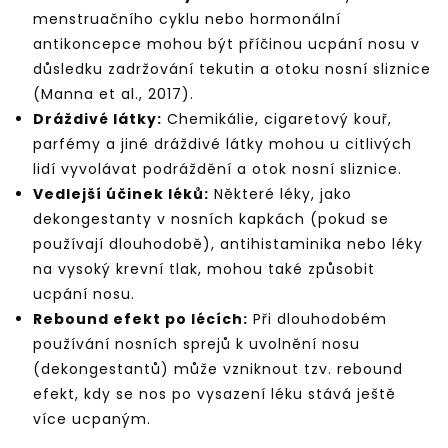
menstruačního cyklu nebo hormonální
antikoncepce mohou být příčinou ucpání nosu v
důsledku zadržování tekutin a otoku nosní sliznice
(Manna et al., 2017).
Dráždivé látky:
Chemikálie, cigaretový kouř,
parfémy a jiné dráždivé látky mohou u citlivých
lidí vyvolávat podráždění a otok nosní sliznice.
Vedlejší účinek léků:
Některé léky, jako
dekongestanty v nosních kapkách (pokud se
používají dlouhodobě), antihistaminika nebo léky
na vysoký krevní tlak, mohou také způsobit
ucpání nosu.
Rebound efekt po lécích:
Při dlouhodobém
používání nosních sprejů k uvolnění nosu
(dekongestantů) může vzniknout tzv. rebound
efekt, kdy se nos po vysazení léku stává ještě
více ucpaným.