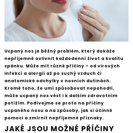
Ucpaný nos je běžný problém, který dokáže
nepříjemně ovlivnit každodenní život a kvalitu
spánku. Může mít různé příčiny – od virových
infekcí a alergií až po suchý vzduch či
anatomické odchylky v nosních dutinách.
Kromě toho, že umí způsobovat nepohodlí,
může ucpaný nos vést i k dalším zdravotním
potížím. Podívejme se proto na příčiny
ucpaného nosu a na způsoby, jak si účinně
pomoci a zmírnit nepříjemné příznaky.
JAKÉ JSOU MOŽNÉ PŘÍČINY