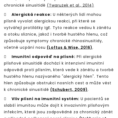
chronické sinusitidě
(Twarużek et al., 2014)

Alergická reakce:
U některých lidí mohou
plísně vyvolat alergickou reakci, při které se
vytvářejí protilátky IgE. Tyto reakce vedou k zánětu
a otoku sliznice, jakož i tvorbě hustého hlenu, což
způsobuje symptomy chronické rhinosinusitidy,
včetně ucpání nosu
(Loftus & Wise, 2016)
.

Imunitní odpověď na plísně:
Při alergické
plísňové sinusitidě dochází k intenzivní imunitní
odpovědi proti plísním, která vede k zánětu a tvorbě
hustého hlenu nazývaného "alergický hlen". Tento
hlen způsobuje obstrukci nosních cest a může vést
k chronické sinusitidě
(Schubert, 2009)
.

Vliv plísní na imunitní systém:
U pacientů se
slabší imunitou může dojít k invazivním plísňovým
infekcím, které jsou zodpovědné za chronický zánět