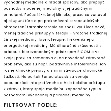
východnej medicíne a hľadal spôsoby, ako prepojiť
poznatky modernej medicíny s jej tradičnými
princípmi. Počas 12-ročnej klinickej praxe sa venoval
aj akupunktúre a pri prekonávaní terapeutických
obmedzení farmakoterapie sa snažil využívať nové,
menej tradičné prístupy v terapii – vrátane tradičnej
čínskej medicíny, laseroterapie, frekvenčnej a
energetickej medicíny. Má dlhoročné skúsenosti s
prácou s biorezonančným prístrojom BICOM a vo
svojej praxi sa zameriava aj na novodobé zdravotné
problémy, ako sú napr. potravinové intolerancie, ich
rôzne klinické prejavy a s nimi súvisiace chronické
ťažkosti. Na portáli
Benedictus.sk
sa venuje
popularizácii integratívneho a holistického prístupu
k zdraviu, ktorý spája medicínu západného typu s
poznatkami východnej a prírodnej medicíny.
FILTROVAT PODLE: