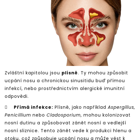
Zvláštní kapitolou jsou
plísně
. Ty mohou způsobit
ucpání nosu a chronickou sinusitidu buď přímou
infekcí, nebo prostřednictvím alergické imunitní
odpovědi.

Přímá infekce:
Plísně, jako například
Aspergillus,
Penicillium
nebo
Cladosporium
, mohou kolonizovat
nosní dutinu a způsobovat zánět nosní a vedlejší
nosní sliznice. Tento zánět vede k produkci hlenu a
otoku, což způsobuje ucpání nosu a může vést k