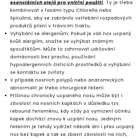
esenciálních olejů pro vnitřní použití
. Ty je třeba
kombinovat s řasami typu Chlorella nebo
Spirulina, aby se zabránilo vstřebání rozpadových
produktů plísní v trávicím traktu.
Vyhýbání se alergenům: Pokud je váš nos ucpaný
kvůli alergiím, snažte se vyhýbat známým
spouštěčům. Může to zahrnovat udržování
domácnosti bez prachu, používání
hypoalergenních čisticích prostředků a vyhýbání
se kontaktu se zvířaty.
V případě nosních polypů nebo anatomických
abnormalit je třeba chirurgické řešení.
Příčinou chronicky ucpaného nosu může být i
závislost na nosních kapkách v důsledku tzv.
rebound fenoménu, kdy vždy po vymizení účinku
kapek dochází znovu k ucpání nosu. Jediným
řešením je tehdy vydržet několik dní i přes ucpaný
nos bez kapek a tak se zbavit závislosti na nich,