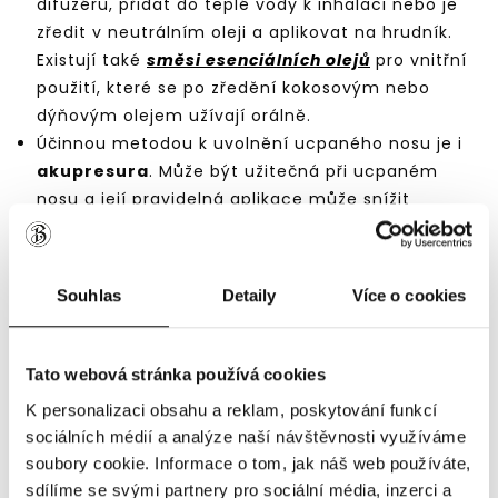
difuzéru, přidat do teplé vody k inhalaci nebo je
zředit v neutrálním oleji a aplikovat na hrudník.
Existují také
směsi esenciálních olejů
pro vnitřní
použití, které se po zředění kokosovým nebo
dýňovým olejem užívají orálně.
Účinnou metodou k uvolnění ucpaného nosu je i
akupresura
. Může být užitečná při ucpaném
nosu a její pravidelná aplikace může snížit
symptomy a zlepšit kvalitu života. Např. stimulace
akupresurního bodu "Yingxiang", který se nachází
v rýze po stranách nosních křídel, může snížit
Souhlas
Detaily
Více o cookies
odpor v dýchacích cestách a zlepšit proudění
vzduchu nosem. Pacienti, kteří si masírovali tento
bod, zaznamenali úlevu při pocitu ucpaného nosu.
Tato webová stránka používá cookies
(Takeuchi et al., 1999)
.
K personalizaci obsahu a reklam, poskytování funkcí
Miminkům s ucpaným nosem
může také
sociálních médií a analýze naší návštěvnosti využíváme
pomoci
masáž chodidel
. Jemnou stimulací
soubory cookie. Informace o tom, jak náš web používáte,
určitých bodů na chodidlech se podporuje
sdílíme se svými partnery pro sociální média, inzerci a