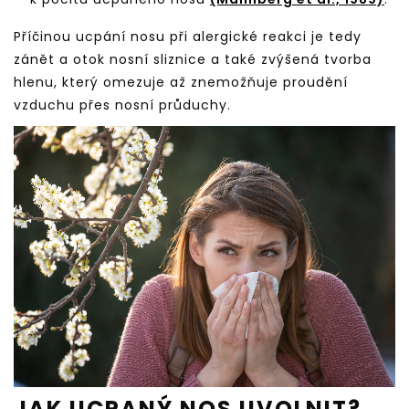
Příčinou ucpání nosu při alergické reakci je tedy
zánět a otok nosní sliznice a také zvýšená tvorba
hlenu, který omezuje až znemožňuje proudění
vzduchu přes nosní průduchy.
JAK UCPANÝ NOS UVOLNIT?