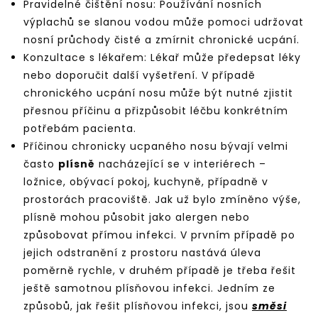
Pravidelné čištění nosu: Používání nosních
výplachů se slanou vodou může pomoci udržovat
nosní průchody čisté a zmírnit chronické ucpání.
Konzultace s lékařem: Lékař může předepsat léky
nebo doporučit další vyšetření. V případě
chronického ucpání nosu může být nutné zjistit
přesnou příčinu a přizpůsobit léčbu konkrétním
potřebám pacienta.
Příčinou chronicky ucpaného nosu bývají velmi
často
plísně
nacházející se v interiérech –
ložnice, obývací pokoj, kuchyně, případně v
prostorách pracoviště. Jak už bylo zmíněno výše,
plísně mohou působit jako alergen nebo
způsobovat přímou infekci. V prvním případě po
jejich odstranění z prostoru nastává úleva
poměrně rychle, v druhém případě je třeba řešit
ještě samotnou plísňovou infekci. Jedním ze
způsobů, jak řešit plísňovou infekci, jsou
směsi