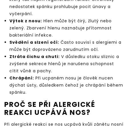
nedostatek spánku prohlubuje pocit únavy a
vyčerpání.
Výtok z nosu:
Hlen může být čirý, žlutý nebo
zelený. Zbarvení hlenu naznačuje přítomnost
bakteriální infekce.
Svědění a slzení očí:
Často souvisí s alergiemi a
může být doprovázeno zarudnutím očí.
Ztráta čichu a chuti:
V důsledku otoku sliznic a
zvýšené sekrece hlenů je narušena schopnost
cítit vůně a pachy.
Chrápání:
Při ucpaném nosu je člověk nucen
dýchat ústy, důsledkem čehož je chrápání během
spánku.
PROČ SE PŘI ALERGICKÉ
REAKCI UCPÁVÁ NOS?
Při alergické reakci se nos ucpává kvůli zánětu nosní