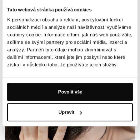
Tato webová stránka používá cookies
K personalizaci obsahu a reklam, poskytování funkcí
sociálních médií a analýze naší návštěvnosti využíváme
25.06.2026
soubory cookie. Informace o tom, jak náš web používáte,
PODRÁŽDĚNÝ ŽALUDEK: JAK DLOUHO BOLÍ, JAKÉ MÁ
PŘÍZNAKY A JAK HO UKLIDNIT?
sdílíme se svými partnery pro sociální média, inzerci a
analýzy. Partneři tyto údaje mohou zkombinovat s
dalšími informacemi, které jste jim poskytli nebo které
získali v důsledku toho, že používáte jejich služby.
Povolit vše
Upravit