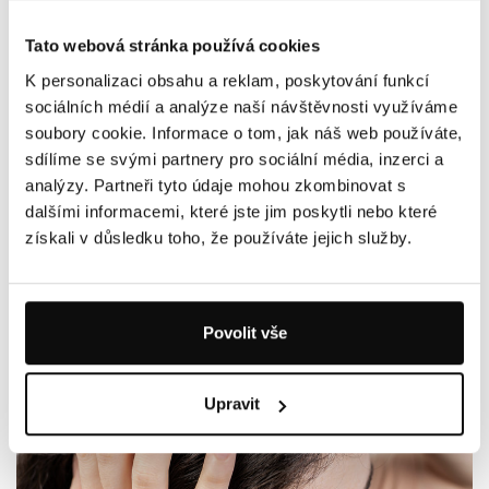
Tato webová stránka používá cookies
K personalizaci obsahu a reklam, poskytování funkcí
sociálních médií a analýze naší návštěvnosti využíváme
25.06.2026
soubory cookie. Informace o tom, jak náš web používáte,
PODRÁŽDĚNÝ ŽALUDEK: JAK DLOUHO BOLÍ, JAKÉ MÁ
sdílíme se svými partnery pro sociální média, inzerci a
PŘÍZNAKY A JAK HO UKLIDNIT?
analýzy. Partneři tyto údaje mohou zkombinovat s
dalšími informacemi, které jste jim poskytli nebo které
získali v důsledku toho, že používáte jejich služby.
Povolit vše
Upravit