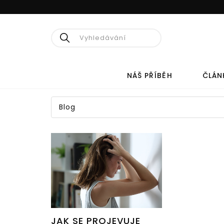
Hledat
NÁŠ PŘÍBĚH
ČLÁN
Blog
PŘÍRODNÍ
MEDICÍNA
CÉDROVÝ OLEJ
KO
HERPESTOP
PRO
CEDROVÁ PRYSKYŘICE V
PRO
CEDROVÉM OLEJI
PR
JAK SE PROJEVUJE
PRO
PŘÍRODNÍ KAPKY PRO