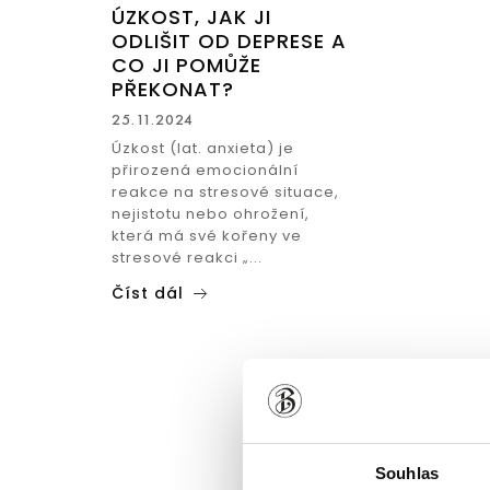
ÚZKOST, JAK JI
DOSPĚLÉ
ODLIŠIT OD DEPRESE A
CO JI POMŮŽE
IMUNITNÍ SYSTÉM
PŘEKONAT?
PRŮDUŠKY
25.11.2024
KRK&NOS
Úzkost (lat. anxieta) je
PYLOVÁ SEZONA
přirozená emocionální
JÁTRA
reakce na stresové situace,
STŘEVA
nejistotu nebo ohrožení,
DÝCHACÍ CESTY
která má své kořeny ve
stresové reakci „...
PSYCHIKA
ŽALUDEK
Číst dál
MOČOVÉ CESTY
TEČKA ZA JÍDLEM
OREGANOVÝ OLEJ
PŘÍRODNÍ KAPKY PRO DĚTI
PRŮDUŠKY
Souhlas
IMUNITNÍ SYSTÉM