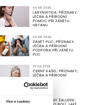
04.08.2026
LARYNGITIDA: PŘÍZNAKY,
LÉČBA A PŘÍRODNÍ
POMOC PŘI ZÁNĚTU
HRTANU
03.08.2026
ZÁNĚT PLIC: PŘÍZNAKY,
LÉČBA A PŘÍRODNÍ
PODPORA PŘI ZÁNĚTU
PLIC
27.06.2026
ČERNÝ KAŠEL: PŘÍZNAKY,
LÉČBA A PŘÍRODNÍ
PREVENCE
25.06.2026
PODRÁŽDĚNÝ ŽALUDEK:
Více o cookies
JAK DLOUHO BOLÍ, JAKÉ