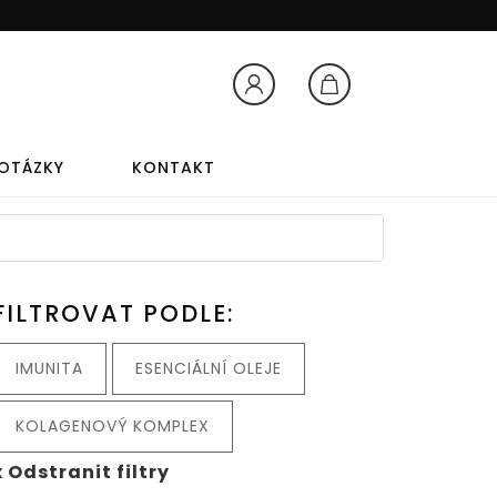
Přihlášení
Košík
 OTÁZKY
KONTAKT
TY
AROMATERAPIA
FILTROVAT PODLE:
AROMATERAPIA
IMUNITA
ESENCIÁLNÍ OLEJE
LEVANDUĽOVÝ OLEJ
KOLAGENOVÝ KOMPLEX
x Odstranit filtry