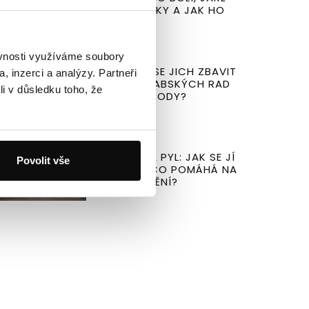
MÁ PŘÍZNAKY A JAK HO
UKLIDNIT?
ěvnosti využíváme soubory
13.06.2026
LUPY: JAK SE JICH ZBAVIT
, inzerci a analýzy. Partneři
POMOCÍ BABSKÝCH RAD
li v důsledku toho, že
A SÍLY PŘÍRODY?
07.06.2026
ALERGIE NA PYL: JAK SE JÍ
Povolit vše
ZBAVIT A CO POMÁHÁ NA
JEJÍ ZMÍRNĚNÍ?