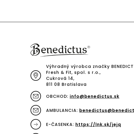
Výhradný výrobca značky BENEDIC
Fresh & Fit, spol. s r.o.,
Cukrová 14,
811 08 Bratislava
OBCHOD:
info@benedictus.sk
AMBULANCIA:
benedictus@benedict
E-ČASENKA:
https://lnk.sk/jejq