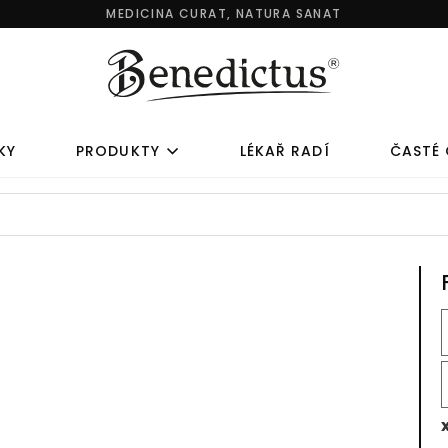
MEDICINA CURAT, NATURA SANAT
KY
PRODUKTY
LÉKAŘ RADÍ
ČASTÉ
ZDRAVÍ A KRÁSA
SLEVA NA SE
LAGENOVÉ KOMPLEXY
OBLÍBENÉ SETY
 VĚK 8+
JARNÍ OČISTA
 VĚK 45+
DĚTSKÁ SADA
O SPORTOVCE
RODINNÁ SADA
 VĚK 35+
CESTOVNÍ SADA