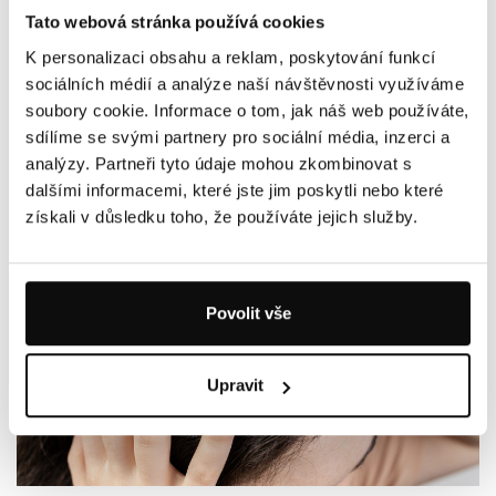
Tato webová stránka používá cookies
K personalizaci obsahu a reklam, poskytování funkcí
25.06.2026
sociálních médií a analýze naší návštěvnosti využíváme
PODRÁŽDĚNÝ ŽALUDEK: JAK DLOUHO BOLÍ, JAKÉ MÁ
soubory cookie. Informace o tom, jak náš web používáte,
PŘÍZNAKY A JAK HO UKLIDNIT?
sdílíme se svými partnery pro sociální média, inzerci a
analýzy. Partneři tyto údaje mohou zkombinovat s
dalšími informacemi, které jste jim poskytli nebo které
získali v důsledku toho, že používáte jejich služby.
Povolit vše
Upravit