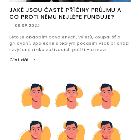
JAKÉ JSOU ČASTÉ PŘÍČINY PRŮJMU A
CO PROTI NĚMU NEJLÉPE FUNGUJE?
08.09.2025
Léto je obdobím dovolených, výletů, koupališť a
grilování. Společně s teplým počasím však přichází
i zvýšené riziko zažívacích potíží – a mezi...
Číst dál