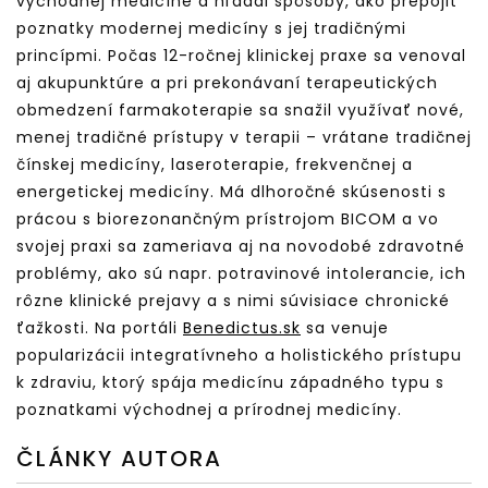
východnej medicíne a hľadal spôsoby, ako prepojiť
poznatky modernej medicíny s jej tradičnými
princípmi. Počas 12-ročnej klinickej praxe sa venoval
aj akupunktúre a pri prekonávaní terapeutických
obmedzení farmakoterapie sa snažil využívať nové,
menej tradičné prístupy v terapii – vrátane tradičnej
čínskej medicíny, laseroterapie, frekvenčnej a
energetickej medicíny. Má dlhoročné skúsenosti s
prácou s biorezonančným prístrojom BICOM a vo
svojej praxi sa zameriava aj na novodobé zdravotné
problémy, ako sú napr. potravinové intolerancie, ich
rôzne klinické prejavy a s nimi súvisiace chronické
ťažkosti. Na portáli
Benedictus.sk
sa venuje
popularizácii integratívneho a holistického prístupu
k zdraviu, ktorý spája medicínu západného typu s
poznatkami východnej a prírodnej medicíny.
ČLÁNKY AUTORA