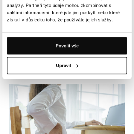
analýzy. Partneři tyto údaje mohou zkombinovat s
dalšími informacemi, které jste jim poskytli nebo které
SYNDROM NEKLIDNÝCH NOHOU (RLS –
získali v důsledku toho, že používáte jejich služby.
RESTLESS LEG SYNDROME)
20.02.2026
Příčiny, příznaky, vitamíny a domácí léčba.
Povolit vše
Syndrom neklidných nohou patří mezi časté, ale
stále podceňované neurologické poruchy, které
mohou...
Upravit
Číst dál