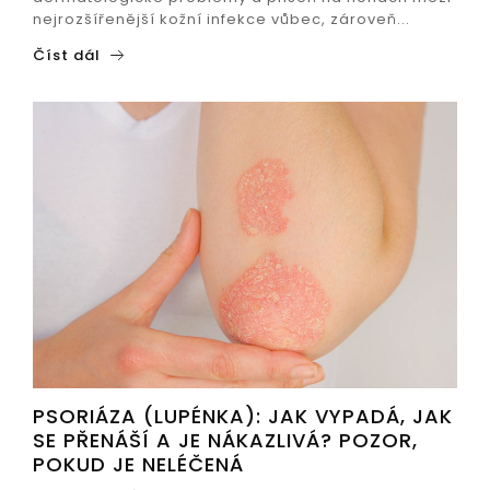
nejrozšířenější kožní infekce vůbec, zároveň...
Číst dál
PSORIÁZA (LUPÉNKA): JAK VYPADÁ, JAK
SE PŘENÁŠÍ A JE NÁKAZLIVÁ? POZOR,
POKUD JE NELÉČENÁ