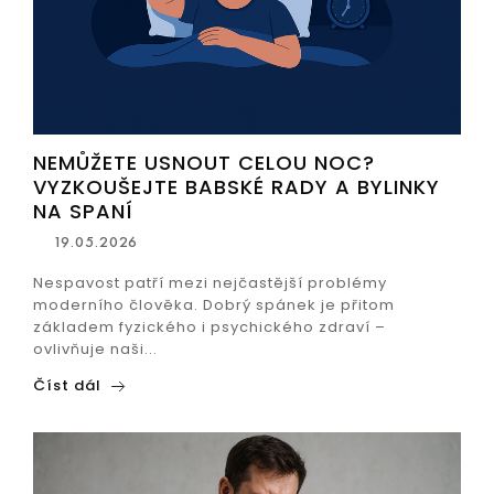
NEMŮŽETE USNOUT CELOU NOC?
VYZKOUŠEJTE BABSKÉ RADY A BYLINKY
NA SPANÍ
19.05.2026
Nespavost patří mezi nejčastější problémy
moderního člověka. Dobrý spánek je přitom
základem fyzického i psychického zdraví –
ovlivňuje naši...
Číst dál