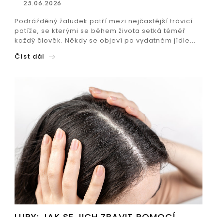
25.06.2026
Podrážděný žaludek patří mezi nejčastější trávicí
potíže, se kterými se během života setká téměř
každý člověk. Někdy se objeví po vydatném jídle...
Číst dál
LUPY: JAK SE JICH ZBAVIT POMOCÍ