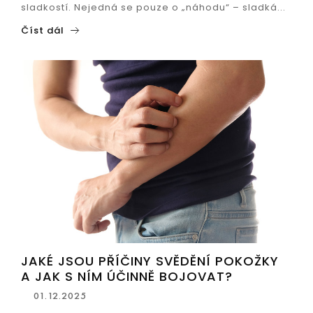
sladkostí. Nejedná se pouze o „náhodu“ – sladká...
Číst dál
JAKÉ JSOU PŘÍČINY SVĚDĚNÍ POKOŽKY
A JAK S NÍM ÚČINNĚ BOJOVAT?
01.12.2025