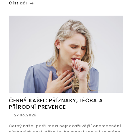
Číst dál
ČERNÝ KAŠEL: PŘÍZNAKY, LÉČBA A
PŘÍRODNÍ PREVENCE
27.06.2026
Černý kašel patří mezi nejnakažlivější onemocnění
dýchacích cest. Ačkoli si ho mnozí spojují zejména