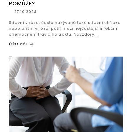
POMŮŽE?
27.10.2025
Střevní viróza, často nazývaná také střevní chřipka
nebo břišní viróza, patří mezi nejčastější infekční
onemocnění trávicího traktu. Navzdory...
Číst dál